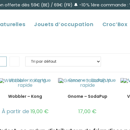
son offerte dès 59€ (BE) / 69€ (FR) 🔔 -10 % 1ère commande
aturelles
Jouets d’occupation
Croc’Box
Vue
Vue
rapide
rapide
Wobbler – Kong
Gnome – SodaPup
V
À partir de
19,00
€
17,00
€