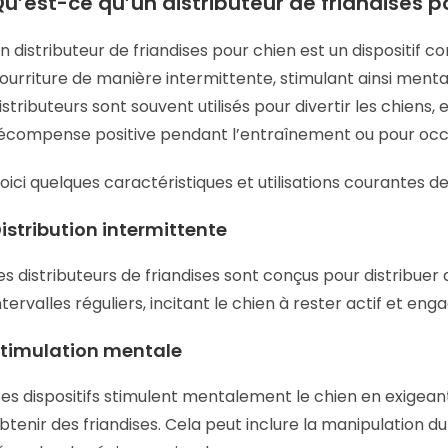
u’est-ce qu’un distributeur de friandises p
n distributeur de friandises pour chien est un dispositif co
ourriture de manière intermittente, stimulant ainsi ment
istributeurs sont souvent utilisés pour divertir les chiens,
écompense positive pendant l’entraînement ou pour occup
oici quelques caractéristiques et utilisations courantes de
istribution intermittente
es distributeurs de friandises sont conçus pour distribu
ntervalles réguliers, incitant le chien à rester actif et eng
timulation mentale
es dispositifs stimulent mentalement le chien en exigeant 
btenir des friandises. Cela peut inclure la manipulation du