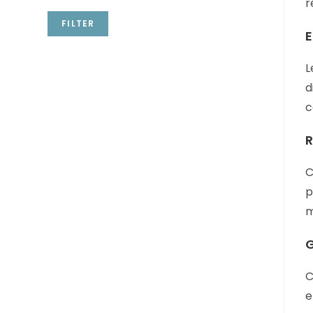
r
FILTER
E
L
d
c
R
C
p
m
G
C
e