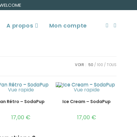
 : WELCOME
A propos
Mon compte
Toggle
website
VOIR :
50
100
TOUS
search
Vue rapide
Vue rapide
an Rétro – SodaPup
Ice Cream – SodaPup
17,00
€
17,00
€