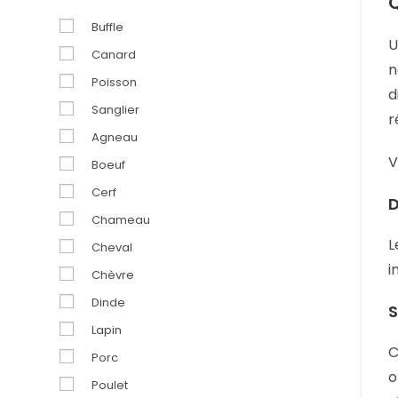
Q
Buffle
U
Canard
n
Poisson
d
Sanglier
r
Agneau
V
Boeuf
Cerf
D
Chameau
L
Cheval
i
Chèvre
Dinde
S
Lapin
C
Porc
o
Poulet