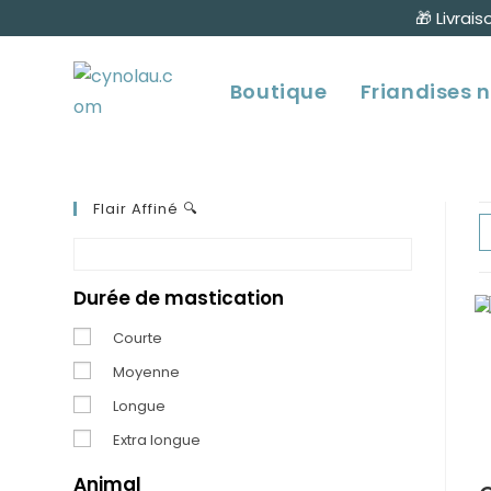
Skip
🎁 Livrai
to
content
Boutique
Friandises n
Flair Affiné 🔍
Durée de mastication
Courte
Moyenne
Longue
Extra longue
Animal